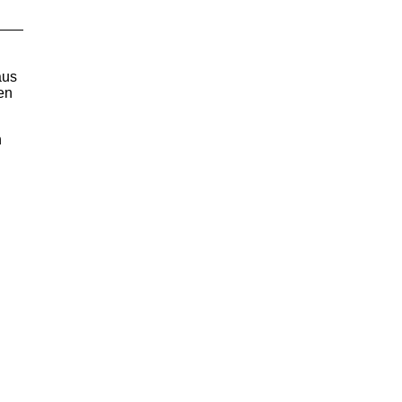
aus
en
n